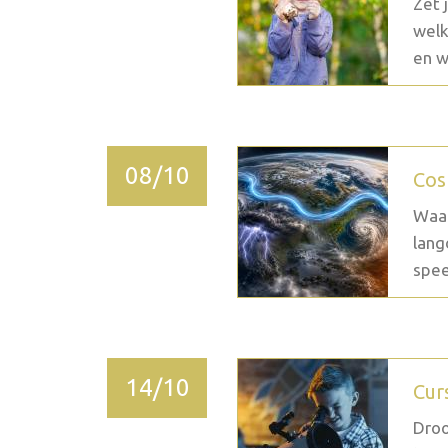
Zet 
welk
en w
08/10
Cos
Waar
lang
spee
14/10
Cur
Droo