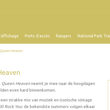
’affichage
Ports d'accès
Rangers
National Park Trai
Queen Heaven
Heaven
.
Queen Heaven
neemt je mee naar de hoogdagen
eelden even hard binnenkomen.
een strakke mix van muziek en iconische vintage
ll Rock You
: de bekendste nummers volgen elkaar