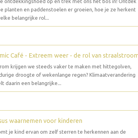
je ontdekkingshoed op en trek met ons het bos in! Ontdek
e planten en paddenstoelen er groeien, hoe je ze herkent
elke belangrijke rol...
mic Café - Extreem weer - de rol van straalstroo
om krijgen we steeds vaker te maken met hittegolven,
durige droogte of wekenlange regen? Klimaatverandering
lt daarin een belangrijke...
sus waarnemen voor kinderen
mt je kind ervan om zelf sterren te herkennen aan de