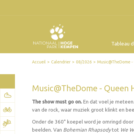
Tableau d
Facebook
Twitter
Send by email
Printer-friendly version
Accueil
Calendrier
08/2026
Music@TheDome - 
Music@TheDome - Queen 
The show must go on.
En dat voel je meteen
van de rock, waar muziek groot klinkt en b
Onder de 360° koepel word je omringd door 
beelden. Van
Bohemian Rhapsody
tot
We Wi