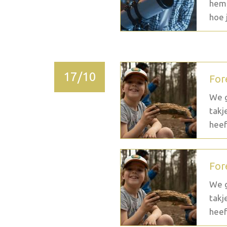
heme
hoe j
17/10
For
We g
takj
heef
For
We g
takj
heef