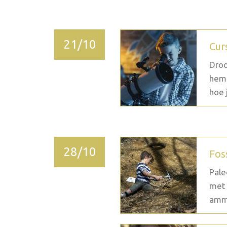
21/10
Cur
Droo
heme
hoe j
28/10
Fos
Pale
met 
ammo