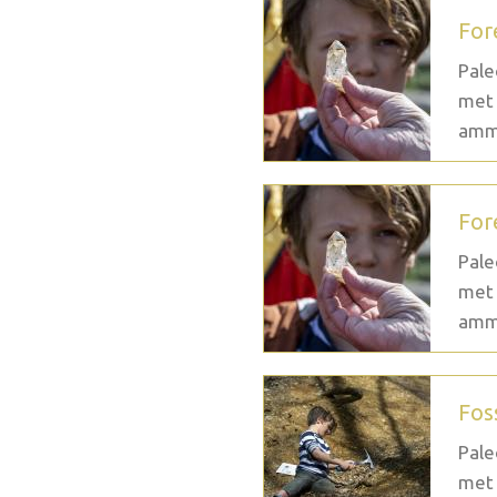
For
Pale
met 
ammo
For
Pale
met 
ammo
Fos
Pale
met 