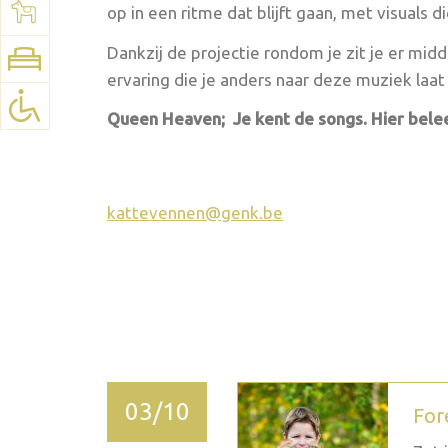
Voir la carte:
Google Maps
op in een ritme dat blijft gaan, met visuals d
Dankzij de projectie rondom je zit je er mid
ervaring die je anders naar deze muziek laat 
Queen Heaven; Je kent de songs. Hier belee
kattevennen@genk.be
2026 novembre
03/10
For