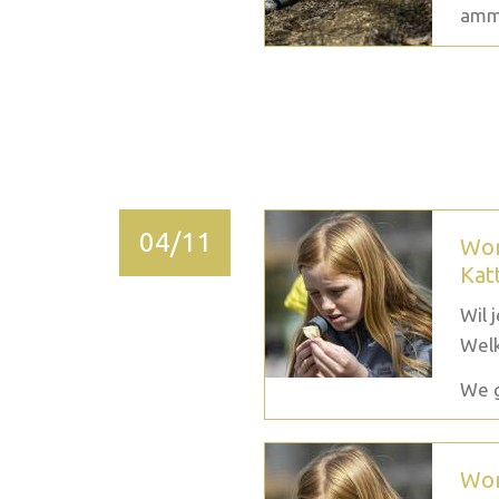
ammo
2026 décembre
04/11
Wor
Kat
Wil 
Welk
We g
Wor