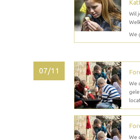
Kat
Wil 
Welk
We g
07/11
For
We c
gele
loca
For
We c