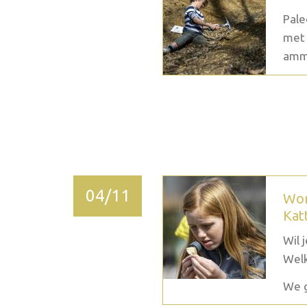
Pale
met 
ammo
2026 décembre
04/11
Wor
Kat
Wil 
Welk
We g