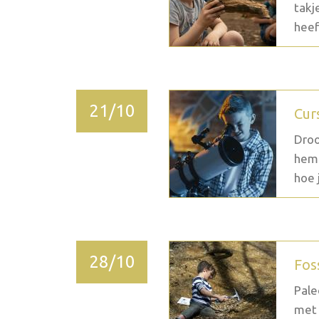
takj
heef
21/10
Cur
Droo
heme
hoe j
28/10
Fos
Pale
met 