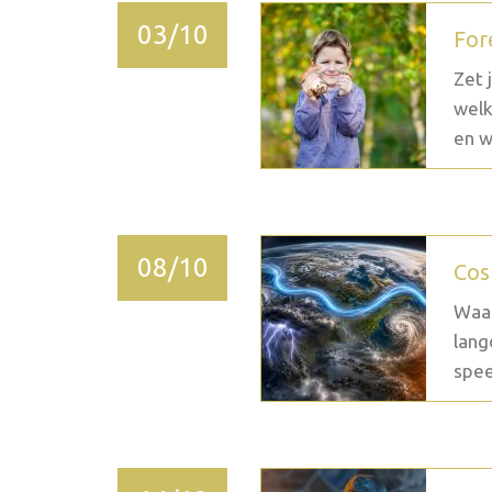
03/10
For
Zet 
welk
en w
08/10
Cos
Waar
lang
spee