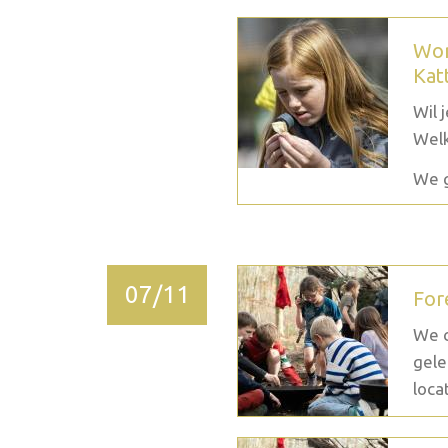
Wor
Kat
Wil 
Welk
We g
07/11
For
We c
gele
loca