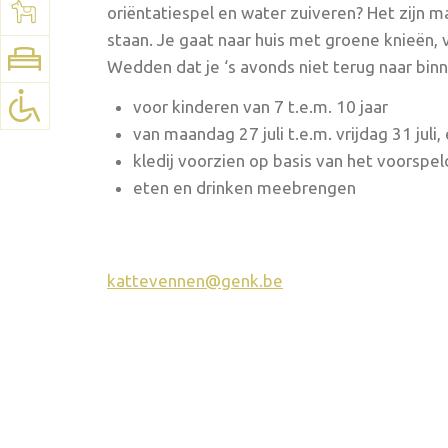
oriëntatiespel en water zuiveren? Het zijn m
Voir la carte:
Google Maps
staan. Je gaat naar huis met groene knieën, 
Wedden dat je ‘s avonds niet terug naar binn
voor kinderen van 7 t.e.m. 10 jaar
van maandag 27 juli t.e.m. vrijdag 31 juli
kledij voorzien op basis van het voorspe
eten en drinken meebrengen
kattevennen@genk.be
2026 novembre