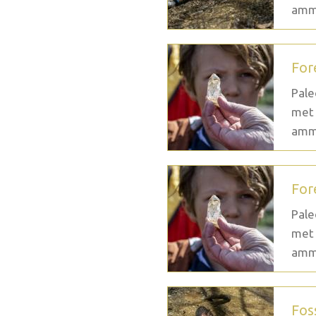
ammo
For
Pale
met 
ammo
For
Pale
met 
ammo
Fos