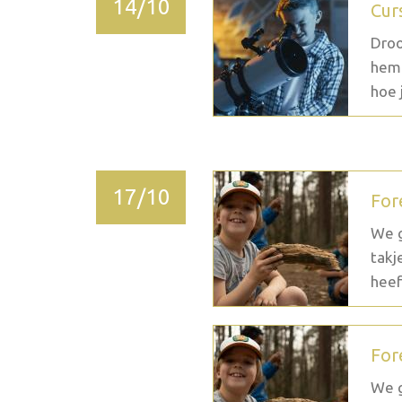
14/10
Cur
Droo
heme
hoe j
17/10
For
We g
takj
heef
For
We g