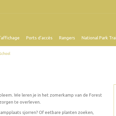
’affichage
Ports d'accès
Rangers
National Park Trai
School
obleem. We leren je in het zomerkamp van de Forest
zorgen te overleven.
 kampplaats sjorren? Of eetbare planten zoeken,