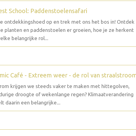
est School: Paddenstoelensafari
je ontdekkingshoed op en trek met ons het bos in! Ontdek
e planten en paddenstoelen er groeien, hoe je ze herkent
elke belangrijke rol...
mic Café - Extreem weer - de rol van straalstroo
om krijgen we steeds vaker te maken met hittegolven,
durige droogte of wekenlange regen? Klimaatverandering
lt daarin een belangrijke...