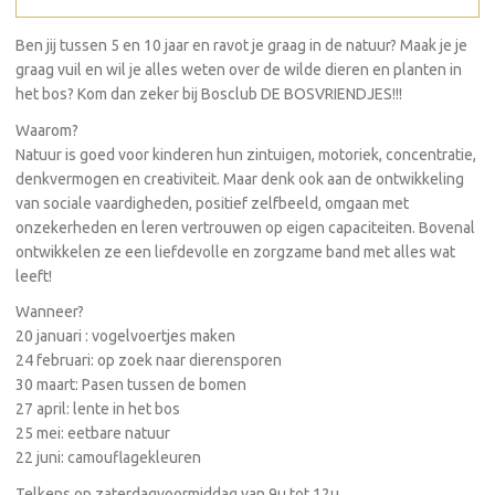
Ben jij tussen 5 en 10 jaar en ravot je graag in de natuur? Maak je je
graag vuil en wil je alles weten over de wilde dieren en planten in
het bos? Kom dan zeker bij Bosclub DE BOSVRIENDJES!!!
Waarom?
Natuur is goed voor kinderen hun zintuigen, motoriek, concentratie,
denkvermogen en creativiteit. Maar denk ook aan de ontwikkeling
van sociale vaardigheden, positief zelfbeeld, omgaan met
onzekerheden en leren vertrouwen op eigen capaciteiten. Bovenal
ontwikkelen ze een liefdevolle en zorgzame band met alles wat
leeft!
Wanneer?
20 januari : vogelvoertjes maken
24 februari: op zoek naar dierensporen
30 maart: Pasen tussen de bomen
27 april: lente in het bos
25 mei: eetbare natuur
22 juni: camouflagekleuren
Telkens op zaterdagvoormiddag van 9u tot 12u.