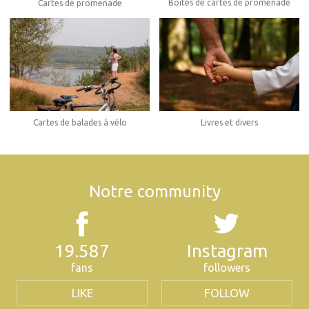
Boîtes de cartes de promenade
Cartes de promenade
Cartes de balades à vélo
Livres et divers
Notre community
19.587
Instagram
fans
followers
LIKE
FOLLOW