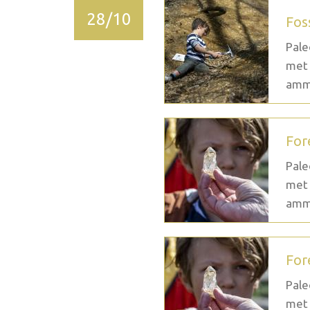
28/10
Fos
Pale
met 
ammo
For
Pale
met 
ammo
For
Pale
met 