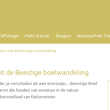
’affichage
Ports d'accès
Rangers
National Park Trai
tuur met de Beestige boelwandeling
t de Beestige boelwandeling
er, je verschuilen als een everzwijn,... Beestige Boel
eren die houden van avontuur in de natuur.
oekersonthaal van Kattevennen