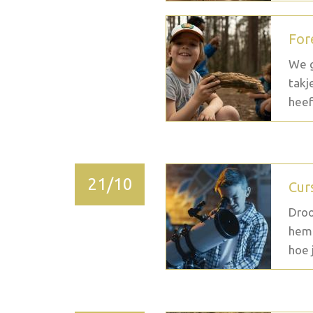
For
We g
takj
heef
21/10
Cur
Droo
heme
hoe j