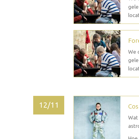
gele
loca
For
We c
gele
loca
12/11
Cos
Wat 
astr
Hoe 