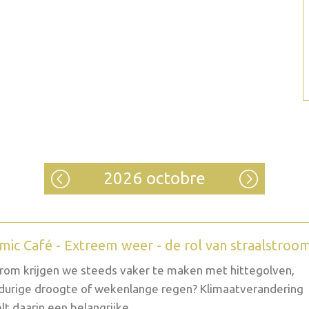
2026 octobre
mic Café - Extreem weer - de rol van straalstroo
om krijgen we steeds vaker te maken met hittegolven,
durige droogte of wekenlange regen? Klimaatverandering
lt daarin een belangrijke...