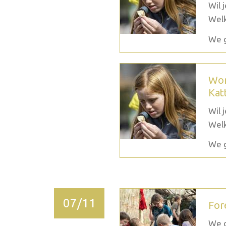
Wil 
Welk
We g
Wor
Kat
Wil 
Welk
We g
07/11
For
We c