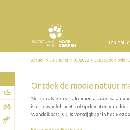
Tableau d
Facebook
Twitter
Send by email
Printer-friendly version
Accueil
Calendrier
05/2022
Ontdek de mooie na
Ontdek de mooie natuur me
Sluipen als een vos, kruipen als een salamand
is een wandeltocht vol opdrachten voor kind
Wandelkaart, €2, is verkrijgbaar in het Bez
kattevennen@genk.be