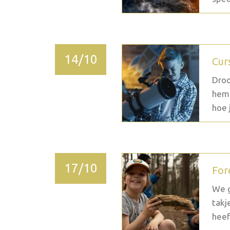
14/10
Cur
Droo
heme
hoe j
17/10
For
We g
takj
heef