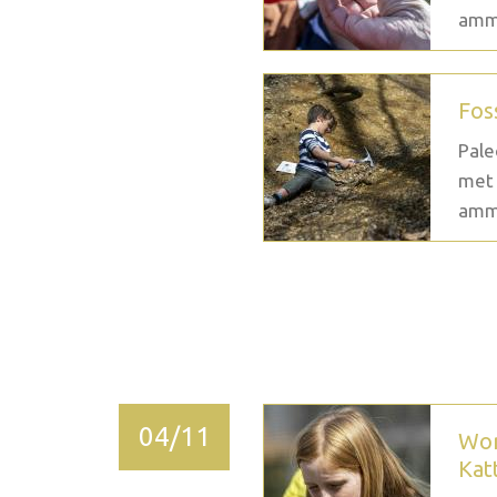
ammo
Fos
Pale
met 
ammo
2026 décembre
04/11
Wor
Kat