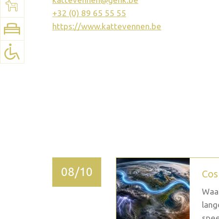
Voir la carte:
Google Maps
+32 (0) 89 65 55 55
https://www.kattevennen.be
2026 novembre
08/10
Cos
Waar
lang
spee