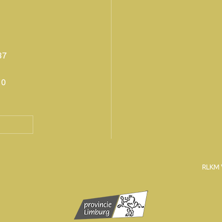
 87
20
RLKM 