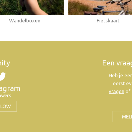
Wandelboxen
Fietskaart
ity
Een vraa
Heb je een
eerst ev
tagram
vragen
of 
lowers
LLOW
MEL