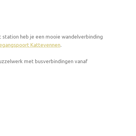
t station heb je een mooie wandelverbinding
egangspoort Kattevennen
.
puzzelwerk met busverbindingen vanaf