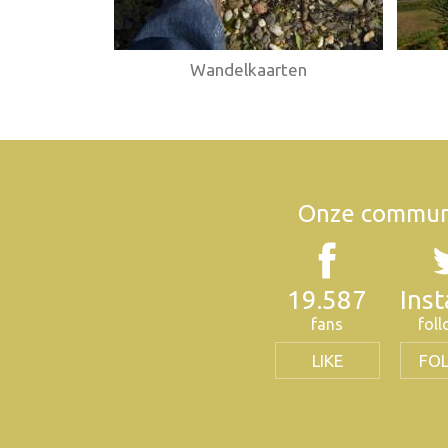
Wandelkaarten
Onze commun
19.587
Ins
fans
fol
LIKE
FO