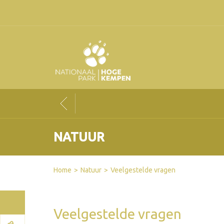
NATUUR
Facebook
Twitter
Send by email
Printer-friendly version
Home
Natuur
Veelgestelde vragen
Veelgestelde vragen