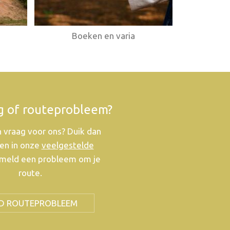
Boeken en varia
g of routeprobleem?
 vraag voor ons? Duik dan
en in onze
veelgestelde
meld een probleem om je
route.
D ROUTEPROBLEEM